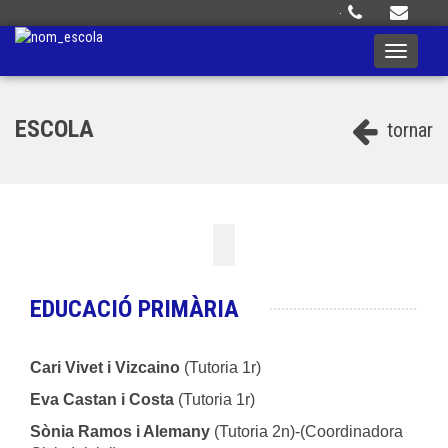
·
Toggle
navigati
ESCOLA
tornar
EDUCACIÓ PRIMÀRIA
Cari Vivet i Vizcaino
(Tutoria 1r)
Eva Castan i Costa
(Tutoria 1r)
Sònia Ramos i Alemany
(Tutoria 2n)-(Coordinadora